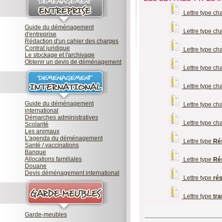
Lettre type c
Guide du déménagement
Lettre type c
d'entreprise
Rédaction d'un cahier des charges
Contrat juridique
Lettre type c
Le stockage et l'archivage
Obtenir un devis de déménagement
Lettre type c
Lettre type c
Guide du déménagement
Lettre type c
international
Démarches administratives
Lettre type ch
Scolarité
Les animaux
L'agenda du déménagement
Lettre type
Rés
Santé / vaccinations
Banque
Allocations familiales
Lettre type
Rés
Douane
Devis déménagement international
Lettre type
ré
Lettre type
tra
Garde-meubles